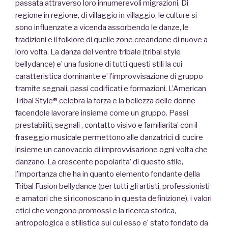
passata attraverso loro innumerevoli migrazioni. Di
regione in regione, di villaggio in villaggio, le culture si
sono influenzate a vicenda assorbendo le danze, le
tradizioni e il folklore di quelle zone creandone di nuove a
loro volta. La danza del ventre tribale (tribal style
bellydance) e’ una fusione di tutti questi stili la cui
caratteristica dominante e’ l’improvvisazione di gruppo
tramite segnali, passi codificati e formazioni. L’American
Tribal Style® celebra la forza e la bellezza delle donne
facendole lavorare insieme come un gruppo. Passi
prestabiliti, segnali , contatto visivo e familiarita’ con il
fraseggio musicale permettono alle danzatrici di cucire
insieme un canovaccio di improvvisazione ogni volta che
danzano. La crescente popolarita’ di questo stile,
l’importanza che ha in quanto elemento fondante della
Tribal Fusion bellydance (per tutti gli artisti, professionisti
e amatori che si riconoscano in questa definizione), i valori
etici che vengono promossi e la ricerca storica,
antropologica e stilistica sui cui esso e’ stato fondato da